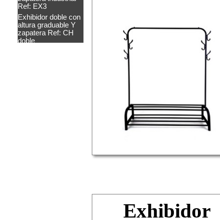
Ref: EX3
Exhibidor doble con
altura graduable Y
zapatera Ref: CH
doble
Exhibidor
Más información