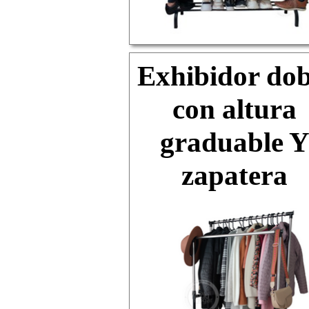
Exhibidor dob
con altura
Más información
graduable 
Click Aquí
zapatera