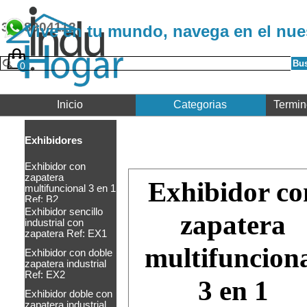
Vaya al Contenido
3508904112
Vive en tu mundo, navega en el nue
Bu
Inicio
Categorias
Termin
Exhibidores
Exhibidor con
zapatera
Exhibidor co
multifuncional 3 en 1
Ref: B2
Exhibidor sencillo
zapatera
industrial con
zapatera Ref: EX1
multifuncion
Exhibidor con doble
zapatera industrial
Ref: EX2
3 en 1
Exhibidor doble con
zapatera industrial