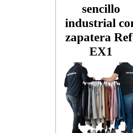
sencillo
Click Aquí
industrial co
zapatera Ref
EX1
Saltar menú